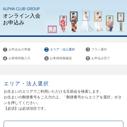
ALPHA CLUB GROUP
オンライン入会
お申込み
住所一覧から
ご住所からお住まいのエリアでご利用いただけるプランを
該当する住所を選択の上、「決定」ボタンを押してくださ
検索します。
❶
❷
❸
お申込みの準備
エリア・法人選択
プラン選択
い。
お住まいの住所を選択の上、「決定」ボタンを押してくだ
❹
❺
❻
お客様情報入力
お客様情報確認
お申込み完了
さい。
住所一覧
都道府県
該当するエリアを選択してください
エリア・法人選択
お住まいのエリアでご利用いただける互助会を検索します。
お住まいの郵便番号をご入力の上、「郵便番号からエリアを選択」ボタ
市（郡）区町村
ンを押してください。
決定
【必須】
は必須項目です。